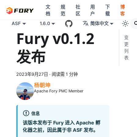
文
规
社
用
下
博
档
范
区
户
载
客
ASF
1.6.0
简体中文
Fury v0.1.2
变
更
发布
列
表
2023年9月27日
·
阅读需 1 分钟
杨朝坤
Apache Fory PMC Member
信息
该版本发布于 Fury 进入 Apache 孵
化器之前，因此属于非 ASF 发布。