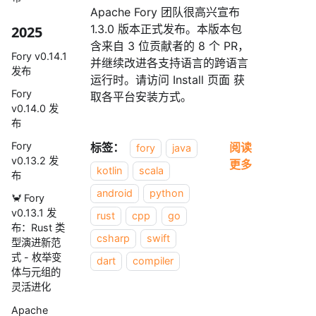
Apache Fory 团队很高兴宣布
1.3.0 版本正式发布。本版本包
2025
含来自 3 位贡献者的 8 个 PR，
Fory v0.14.1
并继续改进各支持语言的跨语言
发布
运行时。请访问 Install 页面 获
Fory
取各平台安装方式。
v0.14.0 发
布
Fory
标签：
阅读
fory
java
v0.13.2 发
更多
kotlin
scala
布
android
python
🦀 Fory
v0.13.1 发
rust
cpp
go
布：Rust 类
csharp
swift
型演进新范
式 - 枚举变
dart
compiler
体与元组的
灵活进化
Apache