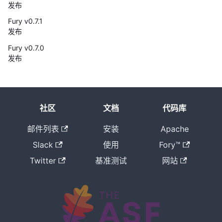
发布
Fury v0.7.1
发布
Fury v0.7.0
发布
Fury 0.6.0
发布
Fury 0.5.1
社区
文档
代码库
发布
Meta
邮件列表
安装
Apache
String：
Slack
使用
Fory™
Fury 序列化
中比 UTF-8
Twitter
基准测试
网站
节省 37.5%
空间的字符
串编码
Fury v0.5.0
发布