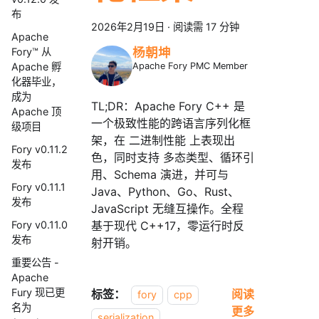
布
2026年2月19日
·
阅读需 17 分钟
Apache
杨朝坤
Fory™ 从
Apache 孵
Apache Fory PMC Member
化器毕业，
成为
TL;DR：Apache Fory C++ 是
Apache 顶
一个极致性能的跨语言序列化框
级项目
架，在 二进制性能 上表现出
Fory v0.11.2
色，同时支持 多态类型、循环引
发布
用、Schema 演进，并可与
Fory v0.11.1
Java、Python、Go、Rust、
发布
JavaScript 无缝互操作。全程
基于现代 C++17，零运行时反
Fory v0.11.0
发布
射开销。
重要公告 -
Apache
Fury 现已更
标签：
阅读
fory
cpp
名为
更多
serialization