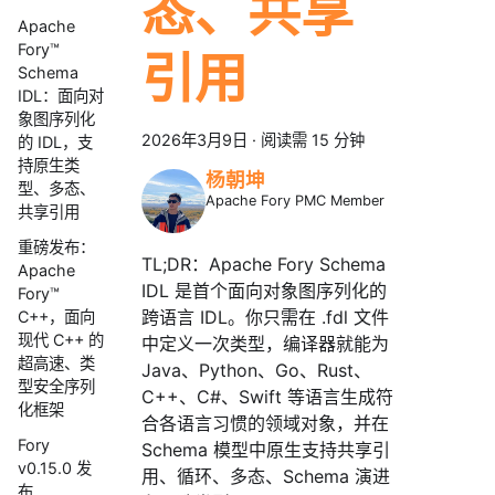
态、共享
Apache
Fory™
引用
Schema
IDL：面向对
象图序列化
2026年3月9日
·
阅读需 15 分钟
的 IDL，支
持原生类
杨朝坤
型、多态、
Apache Fory PMC Member
共享引用
重磅发布：
TL;DR：Apache Fory Schema
Apache
IDL 是首个面向对象图序列化的
Fory™
跨语言 IDL。你只需在 .fdl 文件
C++，面向
现代 C++ 的
中定义一次类型，编译器就能为
超高速、类
Java、Python、Go、Rust、
型安全序列
C++、C#、Swift 等语言生成符
化框架
合各语言习惯的领域对象，并在
Fory
Schema 模型中原生支持共享引
v0.15.0 发
用、循环、多态、Schema 演进
布