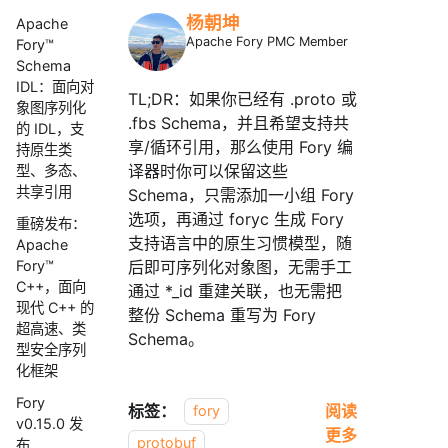
杨朝坤
Apache
Apache Fory PMC Member
Fory™
Schema
IDL：面向对
TL;DR：如果你已经有 .proto 或
象图序列化
.fbs Schema，并且希望支持共
的 IDL，支
享/循环引用，那么使用 Fory 编
持原生类
译器时你可以保留这些
型、多态、
共享引用
Schema，只需添加一小组 Fory
选项，再通过 foryc 生成 Fory
重磅发布：
支持语言中的原生习惯模型，随
Apache
后即可序列化对象图，无需手工
Fory™
C++，面向
通过 *_id 重建关联，也无需把
现代 C++ 的
整份 Schema 重写为 Fory
超高速、类
Schema。
型安全序列
化框架
Fory
标签：
阅读
fory
v0.15.0 发
更多
protobuf
布