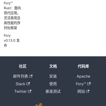
Fory™
Rust：面向
现代应用，
灵活易用且
高性能的序
列化框架
Fory
v0.13.0 发
布
Fory
v0.12.3 发
布
社区
文档
代码库
Fory
v0.12.2 发
邮件列表
安装
Apache
布
Slack
使用
Fory™
Fory v0.12.1
Twitter
基准测试
网站
发布
Fory
v0.12.0 发