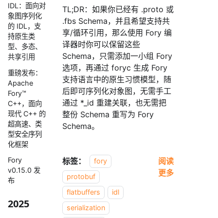
IDL：面向对
TL;DR：如果你已经有 .proto 或
象图序列化
.fbs Schema，并且希望支持共
的 IDL，支
享/循环引用，那么使用 Fory 编
持原生类
译器时你可以保留这些
型、多态、
Schema，只需添加一小组 Fory
共享引用
选项，再通过 foryc 生成 Fory
重磅发布：
支持语言中的原生习惯模型，随
Apache
后即可序列化对象图，无需手工
Fory™
通过 *_id 重建关联，也无需把
C++，面向
整份 Schema 重写为 Fory
现代 C++ 的
超高速、类
Schema。
型安全序列
化框架
Fory
标签：
阅读
fory
v0.15.0 发
更多
protobuf
布
flatbuffers
idl
2025
serialization