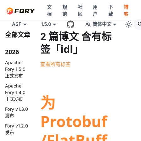
文
规
社
用
下
博
档
范
区
户
载
客
ASF
1.5.0
简体中文
2 篇博文 含有标
全部文章
签「idl」
2026
Apache
查看所有标签
Fory 1.5.0
正式发布
Apache
Fory 1.4.0
为
正式发布
Fory v1.3.0
Protobuf
发布
Fory v1.2.0
发布
/FlatBuff