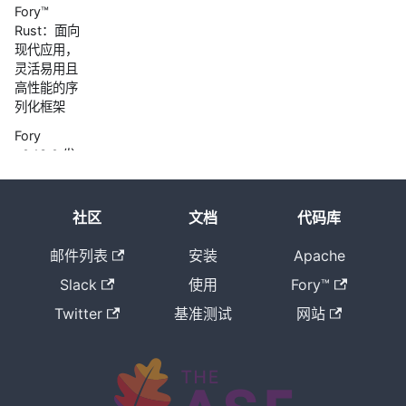
Fory™
Rust：面向
现代应用，
灵活易用且
高性能的序
列化框架
Fory
v0.13.0 发
布
Fory
社区
文档
代码库
v0.12.3 发
布
邮件列表
安装
Apache
Fory
Slack
使用
Fory™
v0.12.2 发
布
Twitter
基准测试
网站
Fory v0.12.1
发布
Fory
v0.12.0 发