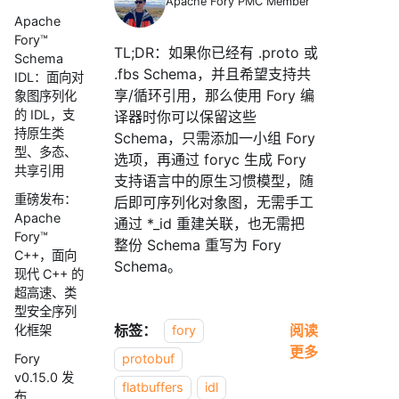
Apache Fory PMC Member
Apache
Fory™
TL;DR：如果你已经有 .proto 或
Schema
.fbs Schema，并且希望支持共
IDL：面向对
享/循环引用，那么使用 Fory 编
象图序列化
的 IDL，支
译器时你可以保留这些
持原生类
Schema，只需添加一小组 Fory
型、多态、
选项，再通过 foryc 生成 Fory
共享引用
支持语言中的原生习惯模型，随
重磅发布：
后即可序列化对象图，无需手工
Apache
通过 *_id 重建关联，也无需把
Fory™
整份 Schema 重写为 Fory
C++，面向
Schema。
现代 C++ 的
超高速、类
型安全序列
标签：
阅读
化框架
fory
更多
Fory
protobuf
v0.15.0 发
flatbuffers
idl
布