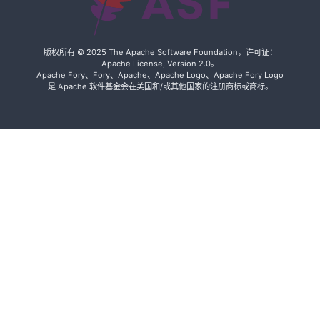
布
Apache
Fory™ 从
版权所有 © 2025 The Apache Software Foundation，许可证：
Apache License, Version 2.0。
Apache 孵
Apache Fory、Fory、Apache、Apache Logo、Apache Fory Logo
化器毕业，
是 Apache 软件基金会在美国和/或其他国家的注册商标或商标。
成为
Apache 顶
级项目
Fory v0.11.2
发布
Fory v0.11.1
发布
Fory v0.11.0
发布
重要公告 -
Apache
Fury 现已更
名为