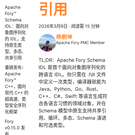
引用
Apache
Fory™
Schema
IDL：面向对
2026年3月9日
·
阅读需 15 分钟
象图序列化
杨朝坤
的 IDL，支
Apache Fory PMC Member
持原生类
型、多态、
共享引用
TL;DR：Apache Fory Schema
IDL 是首个面向对象图序列化的
重磅发布：
Apache
跨语言 IDL。你只需在 .fdl 文件
Fory™
中定义一次类型，编译器就能为
C++，面向
Java、Python、Go、Rust、
现代 C++ 的
C++、C#、Swift 等语言生成符
超高速、类
合各语言习惯的领域对象，并在
型安全序列
Schema 模型中原生支持共享引
化框架
用、循环、多态、Schema 演进
Fory
和可选类型。
v0.15.0 发
布