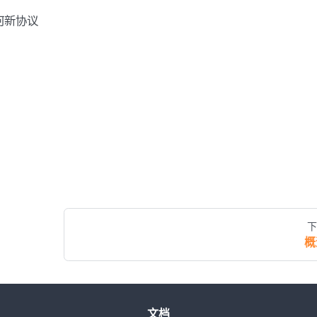
何新协议
下
概
文档