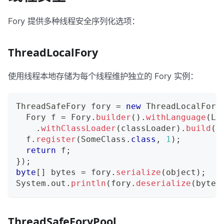
Fory 提供多种线程安全序列化选项：
ThreadLocalFory
使用线程本地存储为每个线程维护独立的 Fory 实例：
ThreadSafeFory
 fory 
=
new
ThreadLocalFory
Fory
 f 
=
Fory
.
builder
(
)
.
withLanguage
(
La
.
withClassLoader
(
classLoader
)
.
build
(
)
  f
.
register
(
SomeClass
.
class
,
1
)
;
return
 f
;
}
)
;
byte
[
]
 bytes 
=
 fory
.
serialize
(
object
)
;
System
.
out
.
println
(
fory
.
deserialize
(
bytes
ThreadSafeForyPool