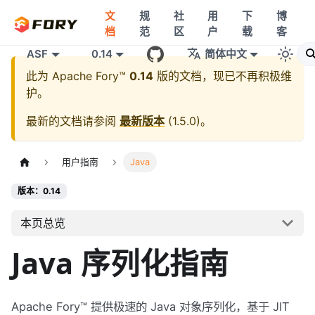
文
规
社
用
下
博
档
范
区
户
载
客
ASF
0.14
简体中文
此为
Apache Fory™
0.14
版的文档，现已不再积极维
护。
最新的文档请参阅
最新版本
(
1.5.0
)。
用户指南
Java
版本：0.14
本页总览
Java 序列化指南
Apache Fory™ 提供极速的 Java 对象序列化，基于 JIT