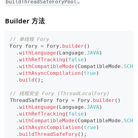
。
buildThreadSafeForyPool
Builder 方法
// 单线程 Fory
Fory
 fory 
=
Fory
.
builder
(
)
.
withLanguage
(
Language
.
JAVA
)
.
withRefTracking
(
false
)
.
withCompatibleMode
(
CompatibleMode
.
SCHE
.
withAsyncCompilation
(
true
)
.
build
(
)
;
// 线程安全 Fory (ThreadLocalFory)
ThreadSafeFory
 fory 
=
Fory
.
builder
(
)
.
withLanguage
(
Language
.
JAVA
)
.
withRefTracking
(
false
)
.
withCompatibleMode
(
CompatibleMode
.
SCHE
.
withAsyncCompilation
(
true
)
.
buildThreadSafeFory
(
)
;