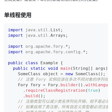
单线程使用
import
java
.
util
.
List
;
import
java
.
util
.
Arrays
;
import
org
.
apache
.
fory
.
*
;
import
org
.
apache
.
fory
.
config
.
*
;
public
class
Example
{
public
static
void
main
(
String
[
]
 args
)
SomeClass
 object 
=
new
SomeClass
(
)
;
// 注意 Fory 实例应该在多次不同对象的序列化
Fory
 fory 
=
Fory
.
builder
(
)
.
withLangua
.
requireClassRegistration
(
true
)
.
build
(
)
;
// 注册类型可以减少类名序列化开销，但不是必须
// 如果启用了类注册，所有自定义类型都必须注册