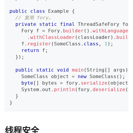
public
class
Example
{
// 复用 fory。
private
static
final
ThreadSafeFory
 for
Fory
 f 
=
Fory
.
builder
(
)
.
withLanguage
(
.
withClassLoader
(
classLoader
)
.
build
    f
.
register
(
SomeClass
.
class
,
1
)
;
return
 f
;
}
)
;
public
static
void
main
(
String
[
]
 args
)
SomeClass
 object 
=
new
SomeClass
(
)
;
byte
[
]
 bytes 
=
 fory
.
serialize
(
object
)
System
.
out
.
println
(
fory
.
deserialize
(
b
}
}
线程安全