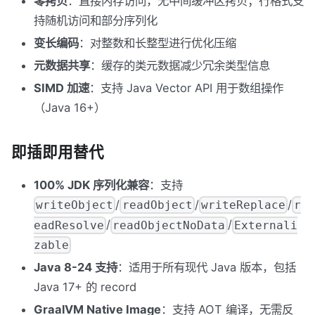
零拷贝
：直接内存访问，无中间缓冲区拷贝；行格式支
持随机访问和部分序列化
变长编码
：对整数和长整型进行优化压缩
元数据共享
：缓存的类元数据减少冗余类型信息
SIMD 加速
：支持 Java Vector API 用于数组操作
（Java 16+）
即插即用替代
100% JDK 序列化兼容
：支持
/
/
/
writeObject
readObject
writeReplace
r
/
/
eadResolve
readObjectNoData
Externali
zable
Java 8-24 支持
：适用于所有现代 Java 版本，包括
Java 17+ 的 record
GraalVM Native Image
：支持 AOT 编译，无需反