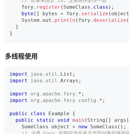
// 如果未指定 id，注册顺序必须一致
    fory
.
register
(
SomeClass
.
class
)
;
byte
[
]
 bytes 
=
 fory
.
serialize
(
object
)
System
.
out
.
println
(
fory
.
deserialize
(
b
}
}
多线程使用
import
java
.
util
.
List
;
import
java
.
util
.
Arrays
;
import
org
.
apache
.
fory
.
*
;
import
org
.
apache
.
fory
.
config
.
*
;
public
class
Example
{
public
static
void
main
(
String
[
]
 args
)
SomeClass
 object 
=
new
SomeClass
(
)
;
// 注意 Fory 实例应该在多次不同对象的序列化