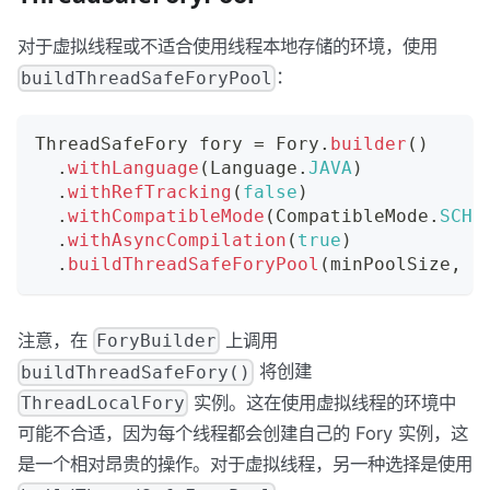
对于虚拟线程或不适合使用线程本地存储的环境，使用
：
buildThreadSafeForyPool
ThreadSafeFory
 fory 
=
Fory
.
builder
(
)
.
withLanguage
(
Language
.
JAVA
)
.
withRefTracking
(
false
)
.
withCompatibleMode
(
CompatibleMode
.
SCHE
.
withAsyncCompilation
(
true
)
.
buildThreadSafeForyPool
(
minPoolSize
,
 m
注意，在
上调用
ForyBuilder
将创建
buildThreadSafeFory()
实例。这在使用虚拟线程的环境中
ThreadLocalFory
可能不合适，因为每个线程都会创建自己的 Fory 实例，这
是一个相对昂贵的操作。对于虚拟线程，另一种选择是使用