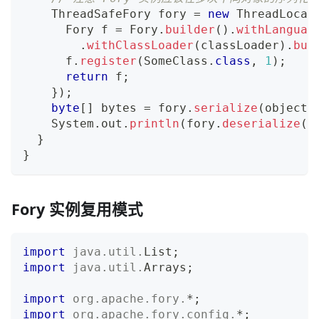
ThreadSafeFory
 fory 
=
new
ThreadLocal
Fory
 f 
=
Fory
.
builder
(
)
.
withLanguag
.
withClassLoader
(
classLoader
)
.
bui
      f
.
register
(
SomeClass
.
class
,
1
)
;
return
 f
;
}
)
;
byte
[
]
 bytes 
=
 fory
.
serialize
(
object
)
System
.
out
.
println
(
fory
.
deserialize
(
b
}
}
Fory 实例复用模式
import
java
.
util
.
List
;
import
java
.
util
.
Arrays
;
import
org
.
apache
.
fory
.
*
;
import
org
.
apache
.
fory
.
config
.
*
;