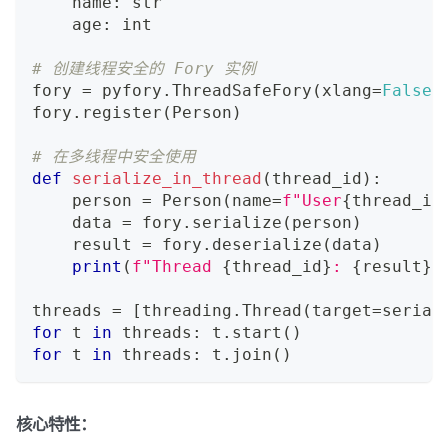
    name
:
str
    age
:
int
# 创建线程安全的 Fory 实例
fory 
=
 pyfory
.
ThreadSafeFory
(
xlang
=
False
,
fory
.
register
(
Person
)
# 在多线程中安全使用
def
serialize_in_thread
(
thread_id
)
:
    person 
=
 Person
(
name
=
f"User
{
thread_id
    data 
=
 fory
.
serialize
(
person
)
    result 
=
 fory
.
deserialize
(
data
)
print
(
f"Thread 
{
thread_id
}
: 
{
result
}
"
threads 
=
[
threading
.
Thread
(
target
=
serial
for
 t 
in
 threads
:
 t
.
start
(
)
for
 t 
in
 threads
:
 t
.
join
(
)
核心特性：