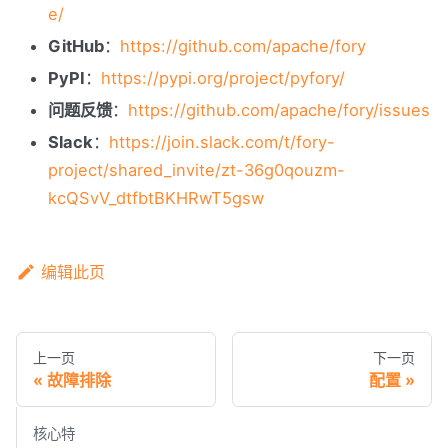
e/
GitHub
：
https://github.com/apache/fory
PyPI
：
https://pypi.org/project/pyfory/
问题反馈
：
https://github.com/apache/fory/issues
Slack
：
https://join.slack.com/t/fory-
project/shared_invite/zt-36g0qouzm-
kcQSvV_dtfbtBKHRwT5gsw
编辑此页
上一页
下一页
故障排除
配置
核心特