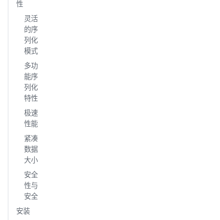
性
灵活
的序
列化
模式
多功
能序
列化
特性
极速
性能
紧凑
数据
大小
安全
性与
安全
安装