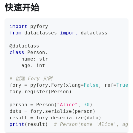
快速开始
import
 pyfory
from
 dataclasses 
import
 dataclass
@dataclass
class
Person
:
    name
:
str
    age
:
int
# 创建 Fory 实例
fory 
=
 pyfory
.
Fory
(
xlang
=
False
,
 ref
=
True
)
fory
.
register
(
Person
)
person 
=
 Person
(
"Alice"
,
30
)
data 
=
 fory
.
serialize
(
person
)
result 
=
 fory
.
deserialize
(
data
)
print
(
result
)
# Person(name='Alice', age