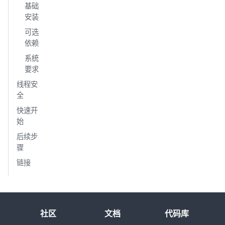
基础
安装
可选
依赖
系统
要求
线程安
全
快速开
始
后续步
骤
链接
社区
文档
代码库