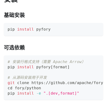
基础安装
pip 
install
 pyfory
可选依赖
# 安装行格式支持（需要 Apache Arrow）
pip 
install
 pyfory
[
format
]
# 从源码安装用于开发
git
 clone https://github.com/apache/fory.
cd
 fory/python
pip 
install
-e
".[dev,format]"