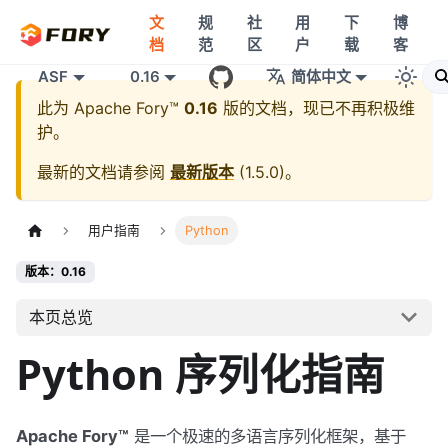
文
规
社
用
下
博
档
范
区
户
载
客
ASF
0.16
简体中文
此为
Apache Fory™
0.16
版的文档，现已不再积极维
护。
最新的文档请参阅
最新版本
(
1.5.0
)。
用户指南
Python
版本：0.16
本页总览
Python 序列化指南
Apache Fory™
是一个极速的多语言序列化框架，基于