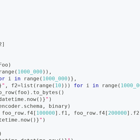
2
]
Foo
)
range
(
1000_000
)
)
,
or
 i 
in
range
(
1000_000
)
}
,
}
"
,
 f2
=
list
(
range
(
10
)
)
)
for
 i 
in
range
(
1000_0
o_row
(
foo
)
.
to_bytes
(
)
datetime
.
now
(
)
}
"
)
encoder
.
schema
,
 binary
)
 foo_row
.
f4
[
100000
]
.
f1
,
 foo_row
.
f4
[
200000
]
.
f2
tetime
.
now
(
)
}
"
)
)