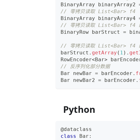
BinaryArray
 binaryArray2 
// 零拷贝读取 List<Bar> f4
BinaryArray
 binaryArray4 
// 零拷贝读取 List<Bar> f4
BinaryRow
 barStruct 
=
 bin
// 零拷贝读取 List<Bar> f
barStruct
.
getArray
(
1
)
.
get
RowEncoder
<
Bar
>
 barEncode
// 反序列化部分数据
Bar
 newBar 
=
 barEncoder
.
f
Bar
 newBar2 
=
 barEncoder
.
Python
@dataclass
class
Bar
: