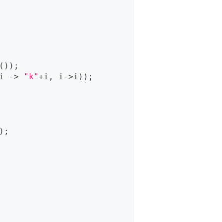
(
)
)
;
i 
->
"k"
+
i
,
 i
->
i
)
)
;
)
;