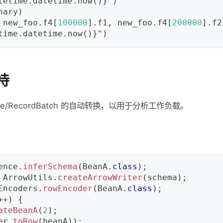
tetime
.
datetime
.
now
(
)
}
"
)
nary
)
 new_foo
.
f4
[
100000
]
.
f1
,
 new_foo
.
f4
[
200000
]
.
f2
time
.
datetime
.
now
(
)
}
"
)
支持
able/RecordBatch 的自动转换，以用于分析工作负载。
ence
.
inferSchema
(
BeanA
.
class
)
;
ArrowUtils
.
createArrowWriter
(
schema
)
;
Encoders
.
rowEncoder
(
BeanA
.
class
)
;
++
)
{
ateBeanA
(
2
)
;
er
.
toRow
(
beanA
)
)
;