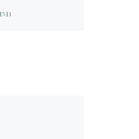
[
5
]
)