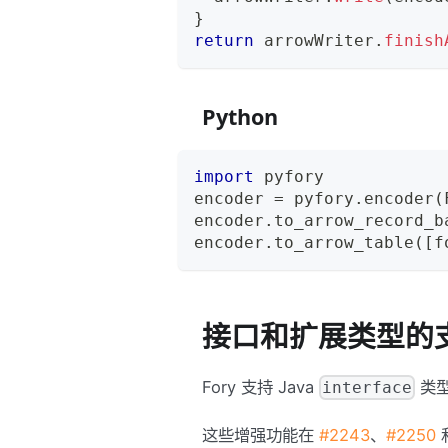
}
return
 arrowWriter
.
finish
Python
import
 pyfory
encoder 
=
 pyfory
.
encoder
(
encoder
.
to_arrow_record_b
encoder
.
to_arrow_table
(
[
f
接口和扩展类型的
Fory 支持 Java
类
interface
这些增强功能在
#2243
、
#2250