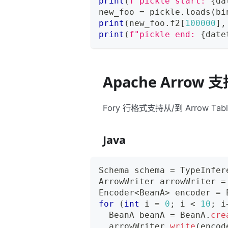
print
(
f"pickle start: 
{
da
new_foo 
=
 pickle
.
loads
(
bi
print
(
new_foo
.
f2
[
100000
]
,
print
(
f"pickle end: 
{
date
Apache Arrow 
Fory 行格式支持从/到 Arrow T
Java
Schema
 schema 
=
TypeInfer
ArrowWriter
 arrowWriter 
=
Encoder
<
BeanA
>
 encoder 
=
for
(
int
 i 
=
0
;
 i 
<
10
;
 i
BeanA
 beanA 
=
BeanA
.
cre
  arrowWriter
.
write
(
encod