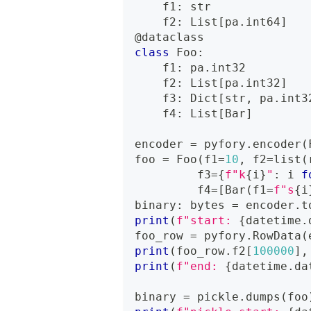
    f1
:
str
    f2
:
 List
[
pa
.
int64
]
@dataclass
class
Foo
:
    f1
:
 pa
.
int32
    f2
:
 List
[
pa
.
int32
]
    f3
:
 Dict
[
str
,
 pa
.
int3
    f4
:
 List
[
Bar
]
encoder 
=
 pyfory
.
encoder
(
foo 
=
 Foo
(
f1
=
10
,
 f2
=
list
(
         f3
=
{
f"k
{
i
}
"
:
 i 
f
         f4
=
[
Bar
(
f1
=
f"s
{
i
binary
:
bytes
=
 encoder
.
t
print
(
f"start: 
{
datetime
.
foo_row 
=
 pyfory
.
RowData
(
print
(
foo_row
.
f2
[
100000
]
,
print
(
f"end: 
{
datetime
.
da
binary 
=
 pickle
.
dumps
(
foo