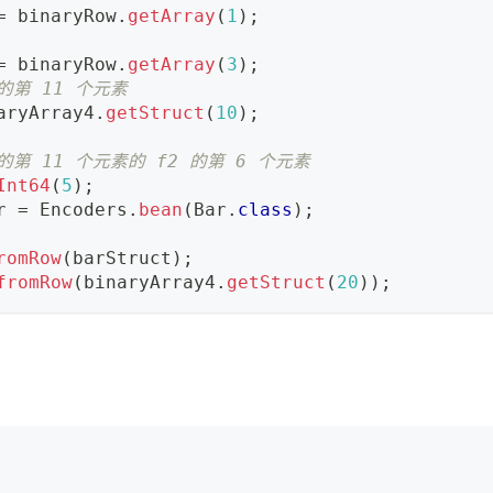
=
 binaryRow
.
getArray
(
1
)
;
=
 binaryRow
.
getArray
(
3
)
;
 的第 11 个元素
aryArray4
.
getStruct
(
10
)
;
4 的第 11 个元素的 f2 的第 6 个元素
Int64
(
5
)
;
r 
=
Encoders
.
bean
(
Bar
.
class
)
;
romRow
(
barStruct
)
;
fromRow
(
binaryArray4
.
getStruct
(
20
)
)
;