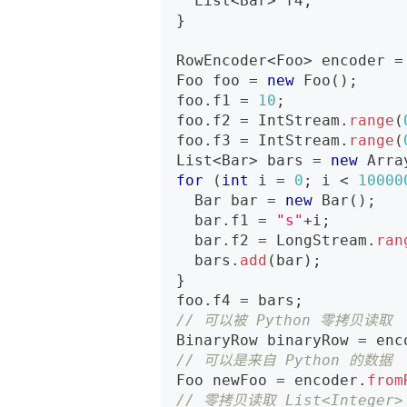
List
<
Bar
>
 f4
;
}
RowEncoder
<
Foo
>
 encoder 
=
Foo
 foo 
=
new
Foo
(
)
;
foo
.
f1 
=
10
;
foo
.
f2 
=
IntStream
.
range
(
foo
.
f3 
=
IntStream
.
range
(
List
<
Bar
>
 bars 
=
new
Arra
for
(
int
 i 
=
0
;
 i 
<
10000
Bar
 bar 
=
new
Bar
(
)
;
  bar
.
f1 
=
"s"
+
i
;
  bar
.
f2 
=
LongStream
.
ran
  bars
.
add
(
bar
)
;
}
foo
.
f4 
=
 bars
;
// 可以被 Python 零拷贝读取
BinaryRow
 binaryRow 
=
 enc
// 可以是来自 Python 的数据
Foo
 newFoo 
=
 encoder
.
from
// 零拷贝读取 List<Integer>