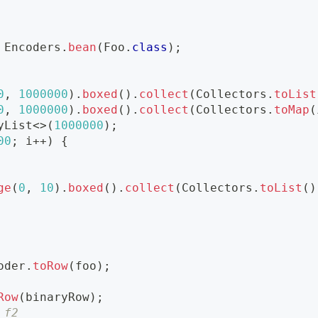
Encoders
.
bean
(
Foo
.
class
)
;
0
,
1000000
)
.
boxed
(
)
.
collect
(
Collectors
.
toList
0
,
1000000
)
.
boxed
(
)
.
collect
(
Collectors
.
toMap
(
yList
<
>
(
1000000
)
;
00
;
 i
++
)
{
ge
(
0
,
10
)
.
boxed
(
)
.
collect
(
Collectors
.
toList
(
)
oder
.
toRow
(
foo
)
;
Row
(
binaryRow
)
;
 f2