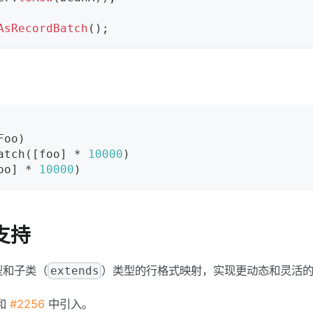
AsRecordBatch
(
)
;
Foo
)
atch
(
[
foo
]
*
10000
)
oo
]
*
10000
)
支持
型和子类（
）类型的行格式映射，实现更动态和灵活的数据
extends
和
#2256
中引入。