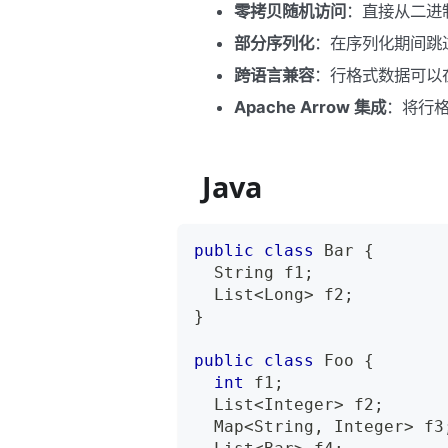
零拷贝随机访问
：直接从二进
部分序列化
：在序列化期间跳
跨语言兼容
：行格式数据可以在 J
Apache Arrow 集成
：将行格式
Java
public
class
Bar
{
String
 f1
;
List
<
Long
>
 f2
;
}
public
class
Foo
{
int
 f1
;
List
<
Integer
>
 f2
;
Map
<
String
,
Integer
>
 f3