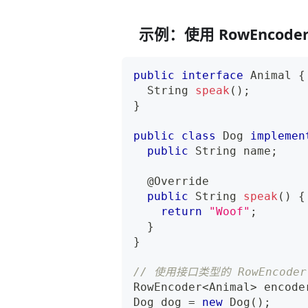
示例：使用 RowEncod
public
interface
Animal
{
String
speak
(
)
;
}
public
class
Dog
implemen
public
String
 name
;
@Override
public
String
speak
(
)
{
return
"Woof"
;
}
}
// 使用接口类型的 RowEncod
RowEncoder
<
Animal
>
 encode
Dog
 dog 
=
new
Dog
(
)
;