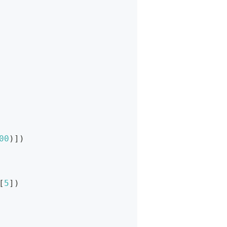
00
)
]
)
[
5
]
)