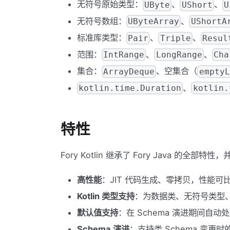
无符号原始类型：
、
、
UByte
UShort
U
无符号数组：
、
UByteArray
UShortA
标准库类型：
、
、
Pair
Triple
Resul
范围：
、
、
IntRange
LongRange
Cha
集合：
、空集合（
ArrayDeque
emptyL
、
kotlin.time.Duration
kotlin.
特性
Fory Kotlin 继承了 Fory Java 的全部特性
高性能
：JIT 代码生成、零拷贝，性能可比传
Kotlin 类型支持
：为数据类、无符号类型
默认值支持
：在 Schema 演进期间自动处
Schema 演进
：支持类 Schema 变更