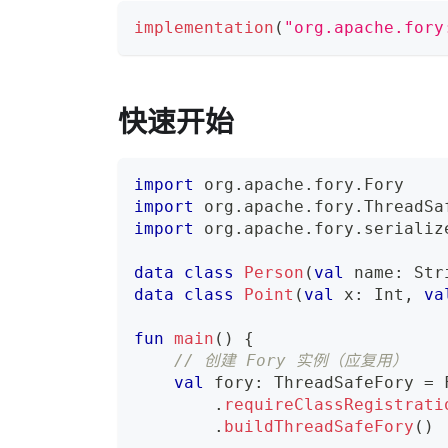
implementation
(
"org.apache.fory
快速开始
import
 org
.
apache
.
fory
.
Fory
import
 org
.
apache
.
fory
.
ThreadSa
import
 org
.
apache
.
fory
.
serializ
data
class
Person
(
val
 name
:
 Str
data
class
Point
(
val
 x
:
 Int
,
va
fun
main
(
)
{
// 创建 Fory 实例（应复用）
val
 fory
:
 ThreadSafeFory 
=
 
.
requireClassRegistrati
.
buildThreadSafeFory
(
)