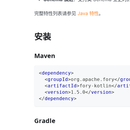
完整特性列表请参见
Java 特性
。
安装
Maven
<
dependency
>
<
groupId
>
org.apache.fory
</
gro
<
artifactId
>
fory-kotlin
</
arti
<
version
>
1.5.0
</
version
>
</
dependency
>
Gradle