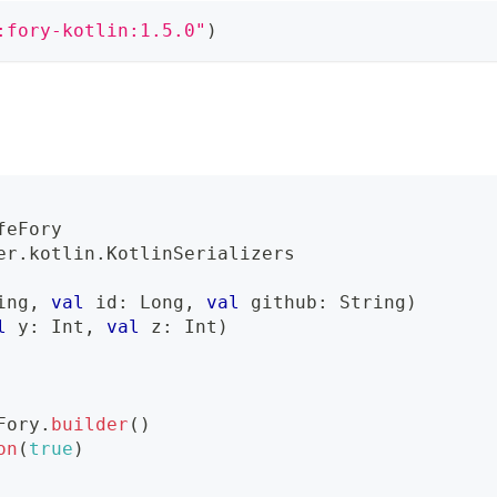
:fory-kotlin:1.5.0"
)
feFory
er
.
kotlin
.
KotlinSerializers
ing
,
val
 id
:
 Long
,
val
 github
:
 String
)
l
 y
:
 Int
,
val
 z
:
 Int
)
Fory
.
builder
(
)
on
(
true
)