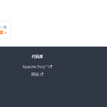
一页
置
代码库
Apache Fory™
网站