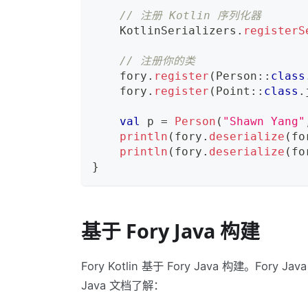
// 注册 Kotlin 序列化器
    KotlinSerializers
.
registerS
// 注册你的类
    fory
.
register
(
Person
::
class
    fory
.
register
(
Point
::
class
.
val
 p 
=
Person
(
"Shawn Yang"
println
(
fory
.
deserialize
(
fo
println
(
fory
.
deserialize
(
fo
}
基于 Fory Java 构建
Fory Kotlin 基于 Fory Java 构建。F
Java 文档了解：